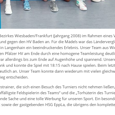
ezirkes Wiesbaden/Frankfurt (Jahrgang 2008) im Rahmen eines V
und gegen den HV Baden an. Für die Mädels war das Ländervergle
 in Langenhain ein beeindruckendes Erlebnis. Unser Team aus Wi
l den Pfälzer HV am Ende durch eine homogene Teamleistung deutl
 war allerdings bis zum Ende auf Augenhöhe und spannend. Unser
k und konnte die Spiel mit 18:15 nach Hause spielen. Beim letz
utlich an. Unser Team konnte dann wiederum mit vielen gleichw
ieg entscheiden.
estrainer, die sich einen Besuch des Turniers nicht nehmen ließe
ffälligste Feldspielerin des Teams“ und die „Torhüterin des Turnie
 runde Sache und eine tolle Werbung für unseren Sport. Ein beson
 sowie der gastgebenden HSG EppLa, die übrigens den komplette