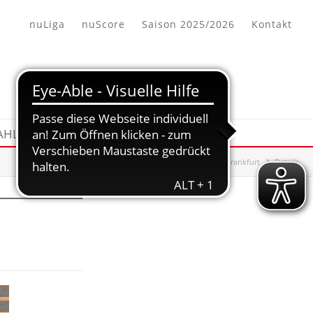
nuLiga
nuScore
Saison 2025/2026
Kontakt
HL/AUSBILDUNG
HHV-Bezirk Wiesbaden/Frankfurt
Details