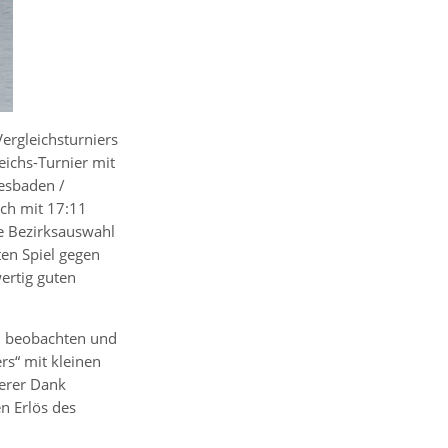
ergleichsturniers
ichs-Turnier mit
esbaden /
ich mit 17:11
e Bezirksauswahl
ten Spiel gegen
ertig guten
n, beobachten und
rs“ mit kleinen
derer Dank
n Erlös des