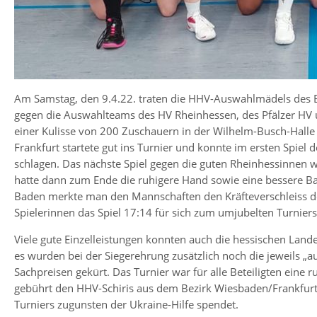
Am Samstag, den 9.4.22. traten die HHV-Auswahlmädels des B
gegen die Auswahlteams des HV Rheinhessen, des Pfälzer HV 
einer Kulisse von 200 Zuschauern in der Wilhelm-Busch-Halle
Frankfurt startete gut ins Turnier und konnte im ersten Spie
schlagen. Das nächste Spiel gegen die guten Rheinhessinnen
hatte dann zum Ende die ruhigere Hand sowie eine bessere Ban
Baden merkte man den Mannschaften den Kräfteverschleiss de
Spielerinnen das Spiel 17:14 für sich zum umjubelten Turniers
Viele gute Einzelleistungen konnten auch die hessischen Land
es wurden bei der Siegerehrung zusätzlich noch die jeweils „au
Sachpreisen gekürt. Das Turnier war für alle Beteiligten eine
gebührt den HHV-Schiris aus dem Bezirk Wiesbaden/Frankfurt
Turniers zugunsten der Ukraine-Hilfe spendet.