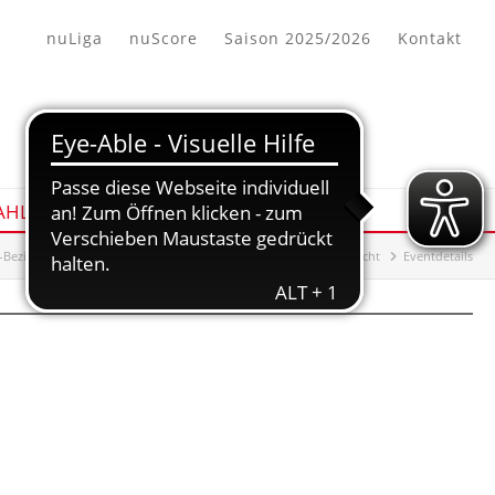
nuLiga
nuScore
Saison 2025/2026
Kontakt
HL/AUSBILDUNG
Bezirk Wiesbaden/Frankfurt
Auswahl/Ausbildung
Übersicht
Eventdetails