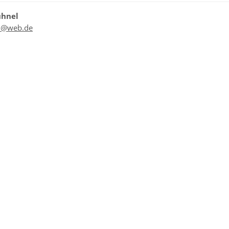
ühnel
l@web.de