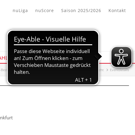
nuLiga
nuScore
Saison 2025/2026
Kontakt
HL/AUSBILDUNG
Bezirk Wiesbaden/Frankfurt
Auswahl/Ausbildung
Übersicht
Eventdetails
nkfurt