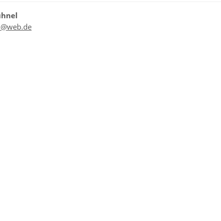
ühnel
l@web.de