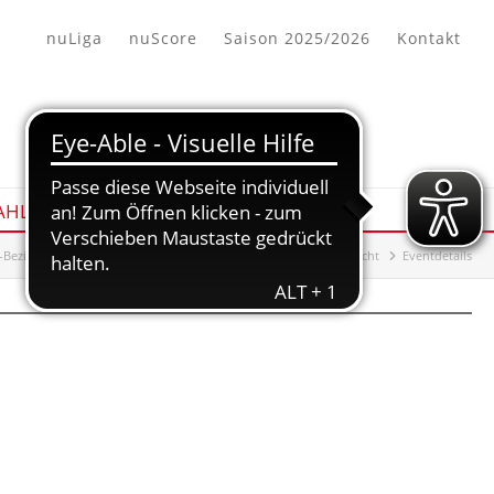
nuLiga
nuScore
Saison 2025/2026
Kontakt
HL/AUSBILDUNG
Bezirk Wiesbaden/Frankfurt
Auswahl/Ausbildung
Übersicht
Eventdetails